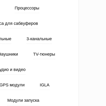
Процессоры
са для сабвуферов
льные
3-канальные
Наушники
TV-тюнеры
удио и видео
GPS модули
IGLA
Модули запуска