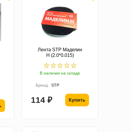
Лента STP Маделин
Н (2.0*0.015)
В наличии на складе
Бренд:
STP
114 ₽
Купить
ь