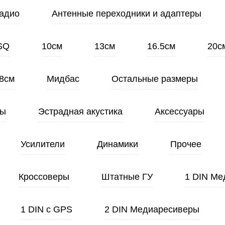
адио
Антенные переходники и адаптеры
SQ
10см
13см
16.5см
20с
8см
Мидбас
Остальные размеры
ты
Эстрадная акустика
Аксессуары
Усилители
Динамики
Прочее
Кроссоверы
Штатные ГУ
1 DIN Ме
1 DIN с GPS
2 DIN Медиаресиверы