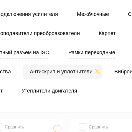
подключения усилителя
Межблочные
С
оподавители преоброазователи
Карпет
тный разъём на ISO
Рамки переходные
ства
Антискрип и уплотнители
Вибро
т
Утеплители двигателя
Сравнить
Сравнить