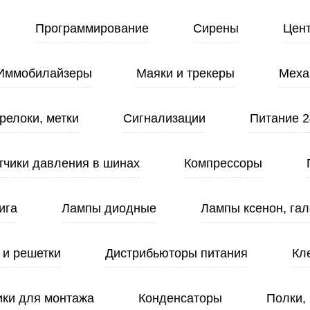
Программирование
Сирены
Цен
Иммобилайзеры
Маяки и трекеры
Меха
релоки, метки
Сигнализации
Питание 2
тчики давления в шинах
Компрессоры
ига
Лампы диодные
Лампы ксенон, гал
 и решетки
Дистрибьюторы питания
Кл
ики для монтажа
Конденсаторы
Полки,