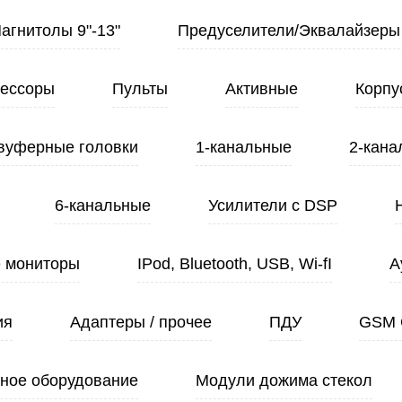
Магнитолы 9"-13"
Предуселители/Эквалайзеры
ессоры
Пульты
Активные
Корпу
вуферные головки
1-канальные
2-кана
6-канальные
Усилители с DSP
 мониторы
IPod, Bluetooth, USB, Wi-fI
А
ия
Адаптеры / прочее
ПДУ
GSM 
ное оборудование
Модули дожима стекол