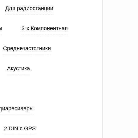
Для радиостанции
м
3-х Компонентная
Среднечастотники
Акустика
диаресиверы
2 DIN с GPS