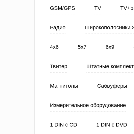
GSM/GPS
TV
TV+р
Радио
Широкополосники 
4х6
5х7
6х9
Твитер
Штатные комплек
Магнитолы
Сабвуферы
Измерительное оборудование
1 DIN с CD
1 DIN с DVD