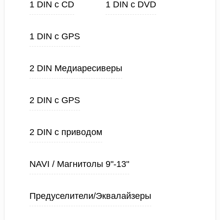
1 DIN с CD
1 DIN с DVD
1 DIN с GPS
2 DIN Медиаресиверы
2 DIN с GPS
2 DIN с приводом
NAVI / Магнитолы 9"-13"
Предуселители/Эквалайзеры