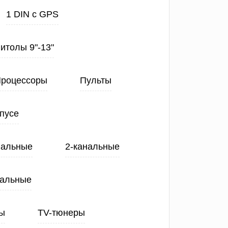
1 DIN с GPS
нитолы 9"-13"
роцессоры
Пульты
пусе
нальные
2-канальные
нальные
ы
TV-тюнеры