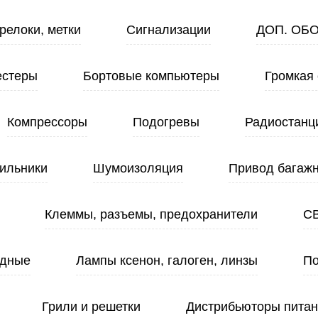
релоки, метки
Сигнализации
ДОП. ОБ
естеры
Бортовые компьютеры
Громкая 
Компрессоры
Подогревы
Радиостанц
ильники
Шумоизоляция
Привод багажн
Клеммы, разъемы, предохранители
С
одные
Лампы ксенон, галоген, линзы
По
Грили и решетки
Дистрибьюторы пита