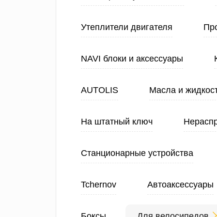
Утеплители двигателя
Про
NAVI блоки и аксессуары
AUTOLIS
Масла и жидкос
На штатный ключ
Нерасп
Станционарные устройства
Tchernov
Автоаксессуары
Боксы
Для велосипедов