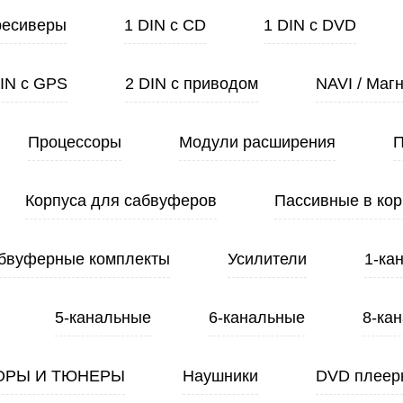
ресиверы
1 DIN с CD
1 DIN с DVD
DIN с GPS
2 DIN с приводом
NAVI / Маг
Процессоры
Модули расширения
П
Корпуса для сабвуферов
Пассивные в кор
бвуферные комплекты
Усилители
1-ка
5-канальные
6-канальные
8-ка
ОРЫ И ТЮНЕРЫ
Наушники
DVD плеер