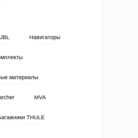
JBL
Навигаторы
омплекты
ные материалы
archer
MVA
Багажники THULE