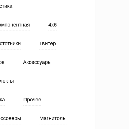
стика
Компонентная
4х6
стотники
Твитер
ов
Аксессуары
лекты
ка
Прочее
оссоверы
Магнитолы