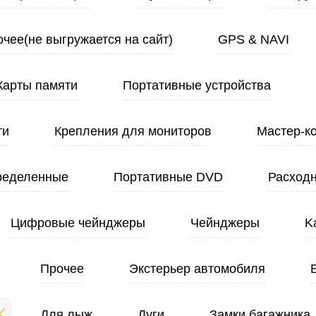
чее(не выгружается на сайт)
GPS & NAVI
Карты памяти
Портативные устройства
ти
Крепления для мониторов
Мастер-к
ределенные
Портативные DVD
Расход
Цифровые чейнджеры
Чейнджеры
K
Прочее
Экстерьер автомобиля
Для лыж
Дуги
Замки багажника