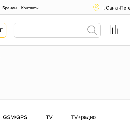
Бренды
Контакты
г. Санкт-Пет
Г
S
GSM/GPS
TV
TV+радио