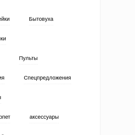
ейки
Бытовуха
ики
Пульты
ия
Спецпредложения
ы
рпет
аксессуары