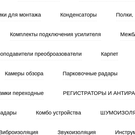
ики для монтажа
Конденсаторы
Полки,
Комплекты подключения усилителя
Межб
оподавители преоброазователи
Карпет
Камеры обзора
Парковочные радары
амки переходные
РЕГИСТРАТОРЫ И АНТИР
радары
Комбо устройства
ШУМОИЗОЛ
Виброизоляция
Звукоизоляция
Инстру