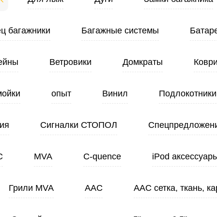
ц багажники
Багажные системы
Батар
ейны
Ветровики
Домкраты
Ковр
ойки
опыт
Винил
Подлокотники
ия
Сигналки СТОПОЛ
Спецпредложен
C
MVA
C-quence
iPod аксессуар
Грили MVA
ААС
ААС сетка, ткань, ка