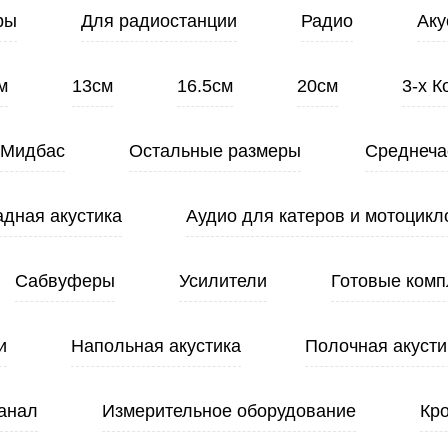
ры
Для радиостанции
Радио
Аку
м
13см
16.5см
20см
3-х 
Мидбас
Остальные размеры
Среднеча
адная акустика
Аудио для катеров и мотоцикл
Сабвуферы
Усилители
Готовые комп
и
Напольная акустика
Полочная акусти
анал
Измерительное оборудование
Кр