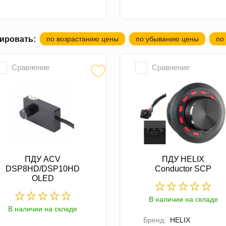
ировать:
по возрастанию цены
по убыванию цены
по
Сравнение
Сравнение
ПДУ ACV
ПДУ HELIX
DSP8HD/DSP10HD
Conductor SCP
OLED
В наличии на складе
В наличии на складе
Бренд:
HELIX