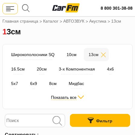
8 800 301-38-08
Главная страница
Каталог
АВТОЗВУК
Акустика
13см
>
>
>
>
13см
Широкополосники SQ
10см
13см
16.5см
20см
3-х Компонентная
4х6
5х7
6х9
8см
Мидбас
Показать все
Остальные размеры
Среднечастотники
Твитер
Штатные комплекты
Фильтр
Эстрадная акустика
Сортировать: