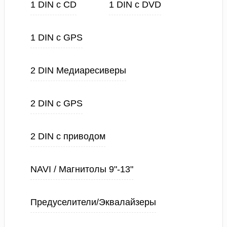
1 DIN с CD
1 DIN с DVD
1 DIN с GPS
2 DIN Медиаресиверы
2 DIN с GPS
2 DIN с приводом
NAVI / Магнитолы 9"-13"
Предуселители/Эквалайзеры