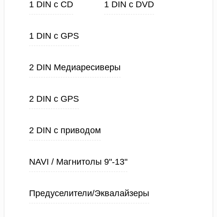
1 DIN с CD
1 DIN с DVD
1 DIN с GPS
2 DIN Медиаресиверы
2 DIN с GPS
2 DIN с приводом
NAVI / Магнитолы 9"-13"
Предуселители/Эквалайзеры