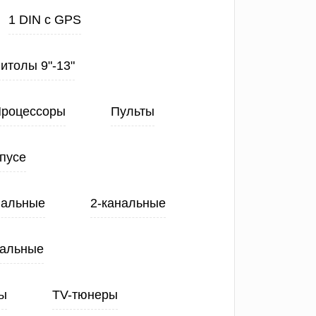
1 DIN с GPS
нитолы 9"-13"
роцессоры
Пульты
пусе
нальные
2-канальные
нальные
ы
TV-тюнеры