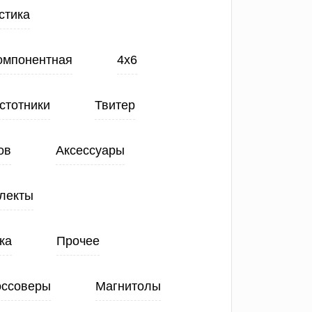
стика
Компонентная
4х6
стотники
Твитер
ов
Аксессуары
лекты
ка
Прочее
оссоверы
Магнитолы