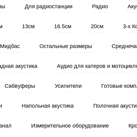
ры
Для радиостанции
Радио
Аку
м
13см
16.5см
20см
3-х 
Мидбас
Остальные размеры
Среднеча
адная акустика
Аудио для катеров и мотоцикл
Сабвуферы
Усилители
Готовые комп
и
Напольная акустика
Полочная акусти
анал
Измерительное оборудование
Кр