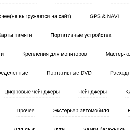
чее(не выгружается на сайт)
GPS & NAVI
Карты памяти
Портативные устройства
ти
Крепления для мониторов
Мастер-к
ределенные
Портативные DVD
Расход
Цифровые чейнджеры
Чейнджеры
K
Прочее
Экстерьер автомобиля
Для лыж
Дуги
Замки багажника