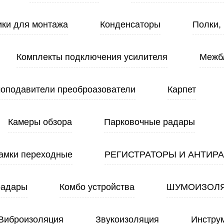
ики для монтажа
Конденсаторы
Полки,
Комплекты подключения усилителя
Межб
оподавители преоброазователи
Карпет
Камеры обзора
Парковочные радары
амки переходные
РЕГИСТРАТОРЫ И АНТИР
радары
Комбо устройства
ШУМОИЗОЛ
Виброизоляция
Звукоизоляция
Инстру