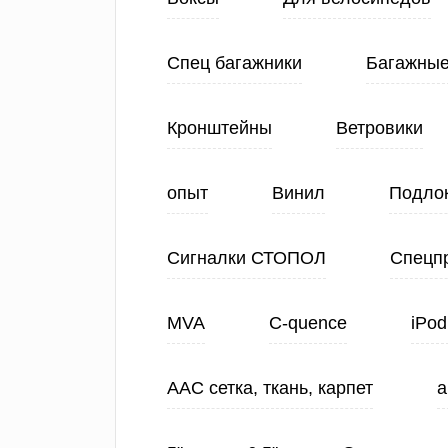
Спец багажники
Багажные
Кронштейны
Ветровики
опыт
Винил
Подло
Сигналки СТОПОЛ
Спецп
MVA
C-quence
iPod
ААС сетка, ткань, карпет
а