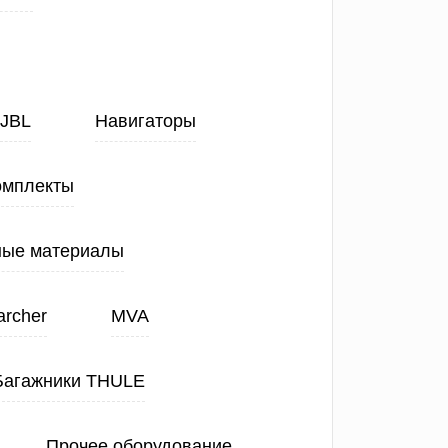
JBL
Навигаторы
омплекты
ные материалы
archer
MVA
Багажники THULE
Прочее оборудование