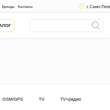
Бренды
Контакты
г. Санкт-Пет
АЛОГ
GSM/GPS
TV
TV+радио