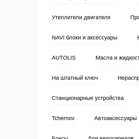
Утеплители двигателя
Про
NAVI блоки и аксессуары
AUTOLIS
Масла и жидкос
На штатный ключ
Нерасп
Станционарные устройства
Tchernov
Автоаксессуары
Боксы
Для велосипедов