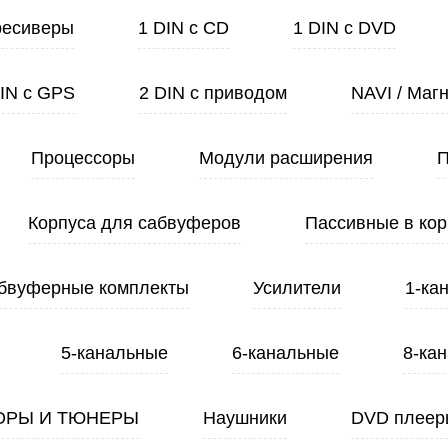
ресиверы
1 DIN с CD
1 DIN с DVD
DIN с GPS
2 DIN с приводом
NAVI / Маг
Процессоры
Модули расширения
П
Корпуса для сабвуферов
Пассивные в кор
бвуферные комплекты
Усилители
1-ка
5-канальные
6-канальные
8-ка
ОРЫ И ТЮНЕРЫ
Наушники
DVD плеер