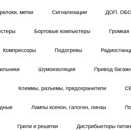
релоки, метки
Сигнализации
ДОП. ОБ
естеры
Бортовые компьютеры
Громкая 
Компрессоры
Подогревы
Радиостанц
ильники
Шумоизоляция
Привод багажн
Клеммы, разъемы, предохранители
С
одные
Лампы ксенон, галоген, линзы
По
Грили и решетки
Дистрибьюторы пита