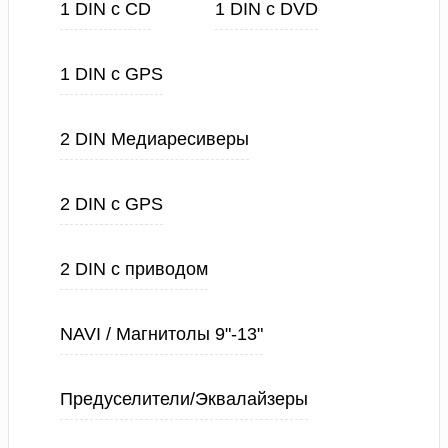
1 DIN с CD
1 DIN с DVD
1 DIN с GPS
2 DIN Медиаресиверы
2 DIN с GPS
2 DIN с приводом
NAVI / Магнитолы 9"-13"
Предуселители/Эквалайзеры