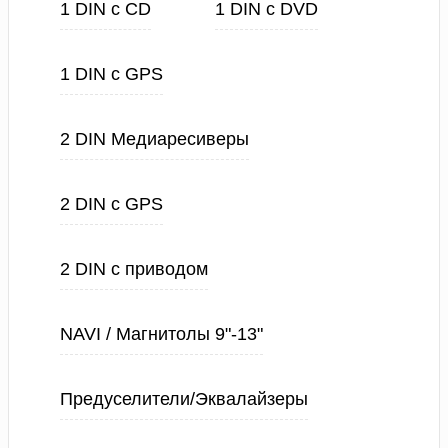
1 DIN с CD
1 DIN с DVD
1 DIN с GPS
2 DIN Медиаресиверы
2 DIN с GPS
2 DIN с приводом
NAVI / Магнитолы 9"-13"
Предуселители/Эквалайзеры