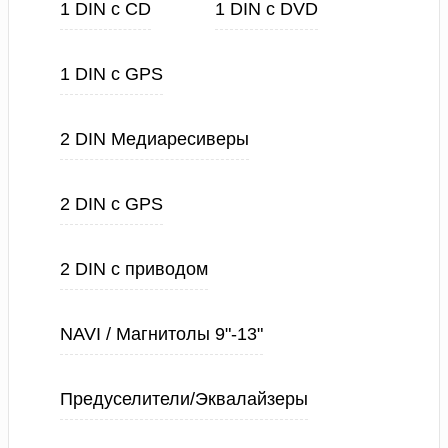
1 DIN с CD
1 DIN с DVD
1 DIN с GPS
2 DIN Медиаресиверы
2 DIN с GPS
2 DIN с приводом
NAVI / Магнитолы 9"-13"
Предуселители/Эквалайзеры