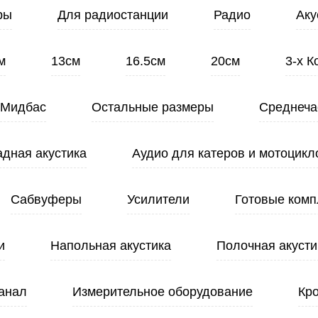
ры
Для радиостанции
Радио
Аку
м
13см
16.5см
20см
3-х 
Мидбас
Остальные размеры
Среднеча
адная акустика
Аудио для катеров и мотоцикл
Сабвуферы
Усилители
Готовые комп
и
Напольная акустика
Полочная акусти
анал
Измерительное оборудование
Кр