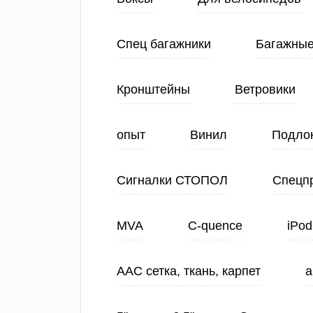
Спец багажники
Багажные
Кронштейны
Ветровики
опыт
Винил
Подло
Сигналки СТОПОЛ
Спецп
MVA
C-quence
iPod
ААС сетка, ткань, карпет
а