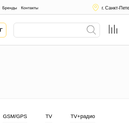
Бренды
Контакты
г. Санкт-Пет
Г
GSM/GPS
TV
TV+радио