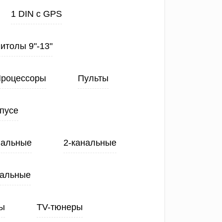
1 DIN с GPS
нитолы 9"-13"
роцессоры
Пульты
пусе
нальные
2-канальные
нальные
ы
TV-тюнеры