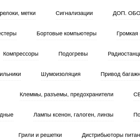
релоки, метки
Сигнализации
ДОП. ОБ
естеры
Бортовые компьютеры
Громкая 
Компрессоры
Подогревы
Радиостанц
ильники
Шумоизоляция
Привод багажн
Клеммы, разъемы, предохранители
С
одные
Лампы ксенон, галоген, линзы
По
Грили и решетки
Дистрибьюторы пита