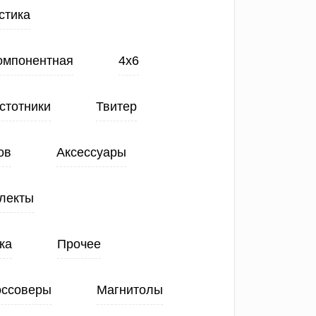
стика
Компонентная
4х6
стотники
Твитер
ов
Аксессуары
лекты
ка
Прочее
оссоверы
Магнитолы