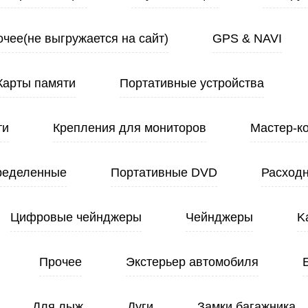
чее(не выгружается на сайт)
GPS & NAVI
Карты памяти
Портативные устройства
ти
Крепления для мониторов
Мастер-к
ределенные
Портативные DVD
Расход
Цифровые чейнджеры
Чейнджеры
K
Прочее
Экстерьер автомобиля
Для лыж
Дуги
Замки багажника