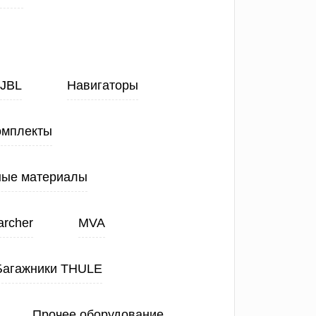
JBL
Навигаторы
омплекты
ные материалы
archer
MVA
Багажники THULE
Прочее оборудование