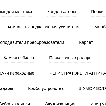
ики для монтажа
Конденсаторы
Полки,
Комплекты подключения усилителя
Межб
оподавители преоброазователи
Карпет
Камеры обзора
Парковочные радары
амки переходные
РЕГИСТРАТОРЫ И АНТИР
радары
Комбо устройства
ШУМОИЗОЛ
Виброизоляция
Звукоизоляция
Инстру