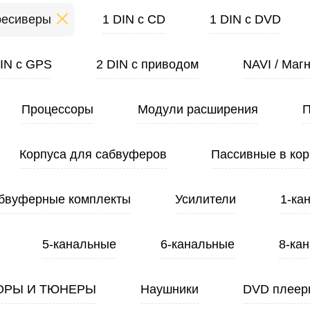
ресиверы
1 DIN с CD
1 DIN с DVD
DIN с GPS
2 DIN с приводом
NAVI / Маг
Процессоры
Модули расширения
П
Корпуса для сабвуферов
Пассивные в кор
бвуферные комплекты
Усилители
1-ка
5-канальные
6-канальные
8-ка
ОРЫ И ТЮНЕРЫ
Наушники
DVD плеер