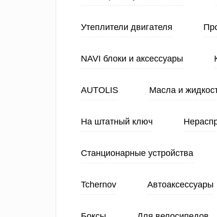
Утеплители двигателя
Про
NAVI блоки и аксессуары
AUTOLIS
Масла и жидкос
На штатный ключ
Нерасп
Станционарные устройства
Tchernov
Автоаксессуары
Боксы
Для велосипедов