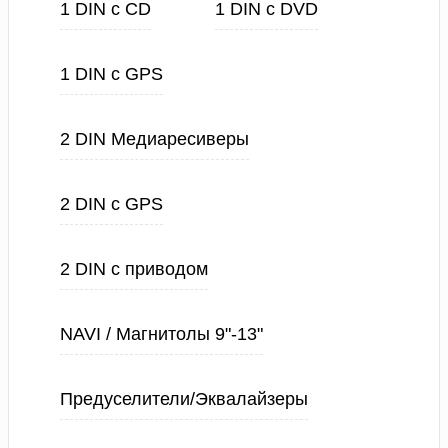
1 DIN с CD
1 DIN с DVD
1 DIN с GPS
2 DIN Медиаресиверы
2 DIN с GPS
2 DIN с приводом
NAVI / Магнитолы 9"-13"
Предуселители/Эквалайзеры