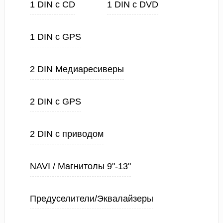
1 DIN с CD
1 DIN с DVD
1 DIN с GPS
2 DIN Медиаресиверы
2 DIN с GPS
2 DIN с приводом
NAVI / Магнитолы 9"-13"
Предуселители/Эквалайзеры