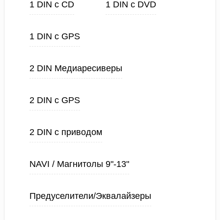
1 DIN с CD
1 DIN с DVD
1 DIN с GPS
2 DIN Медиаресиверы
2 DIN с GPS
2 DIN с приводом
NAVI / Магнитолы 9"-13"
Предуселители/Эквалайзеры