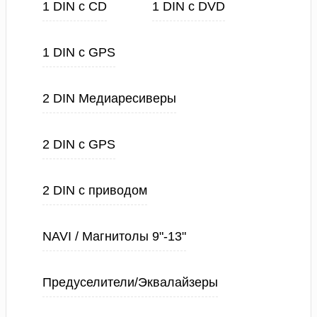
1 DIN с CD
1 DIN с DVD
1 DIN с GPS
2 DIN Медиаресиверы
2 DIN с GPS
2 DIN с приводом
NAVI / Магнитолы 9"-13"
Предуселители/Эквалайзеры