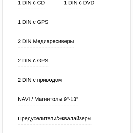
1 DIN с CD
1 DIN с DVD
1 DIN с GPS
2 DIN Медиаресиверы
2 DIN с GPS
2 DIN с приводом
NAVI / Магнитолы 9"-13"
Предуселители/Эквалайзеры