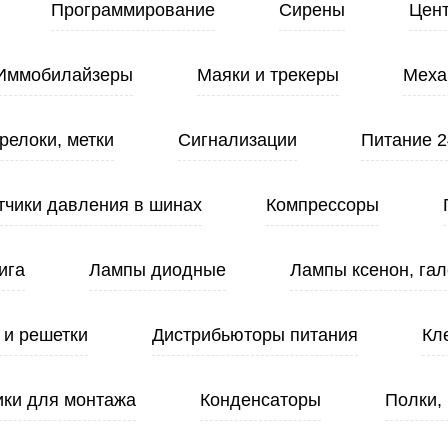
Программирование
Сирены
Цен
Иммобилайзеры
Маяки и трекеры
Меха
релоки, метки
Сигнализации
Питание 2
тчики давления в шинах
Компрессоры
ига
Лампы диодные
Лампы ксенон, гал
 и решетки
Дистрибьюторы питания
Кл
ики для монтажа
Конденсаторы
Полки,