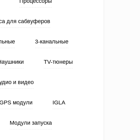
Процессоры
са для сабвуферов
льные
3-канальные
Наушники
TV-тюнеры
удио и видео
GPS модули
IGLA
Модули запуска