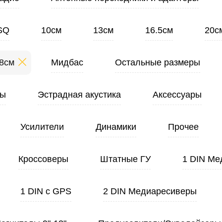
SQ
10см
13см
16.5см
20с
8см
Мидбас
Остальные размеры
ты
Эстрадная акустика
Аксессуары
Усилители
Динамики
Прочее
Кроссоверы
Штатные ГУ
1 DIN Ме
1 DIN с GPS
2 DIN Медиаресиверы