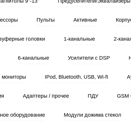
Магнитолы 9"-13"
Предуселители/Эквалайзеры
ессоры
Пульты
Активные
Корпу
вуферные головки
1-канальные
2-кана
6-канальные
Усилители с DSP
 мониторы
IPod, Bluetooth, USB, Wi-fI
А
ия
Адаптеры / прочее
ПДУ
GSM 
ное оборудование
Модули дожима стекол