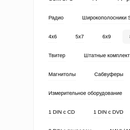
Радио
Широкополосники 
4х6
5х7
6х9
Твитер
Штатные комплек
Магнитолы
Сабвуферы
Измерительное оборудование
1 DIN с CD
1 DIN с DVD