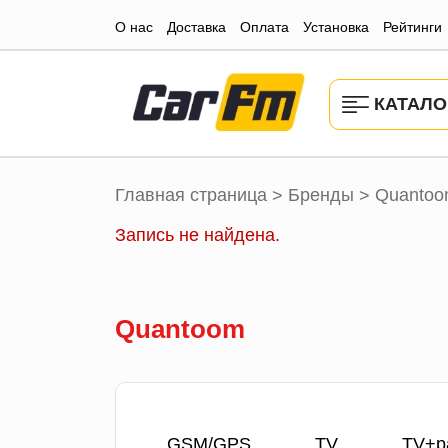
О нас
Доставка
Оплата
Установка
Рейтинги
КАТАЛО
Главная страница
Бренды
Quanto
>
>
Запись не найдена.
Quantoom
GSM/GPS
TV
TV+р