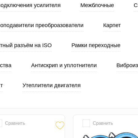
подключения усилителя
Межблочные
С
оподавители преоброазователи
Карпет
тный разъём на ISO
Рамки переходные
ства
Антискрип и уплотнители
Виброи
т
Утеплители двигателя
Сравнить
Сравнить