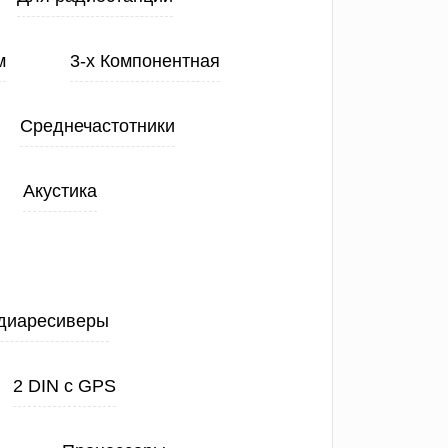
м
3-х Компонентная
Среднечастотники
Акустика
диаресиверы
2 DIN с GPS