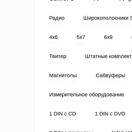
Радио
Широкополосники 
4х6
5х7
6х9
Твитер
Штатные комплек
Магнитолы
Сабвуферы
Измерительное оборудование
1 DIN с CD
1 DIN с DVD