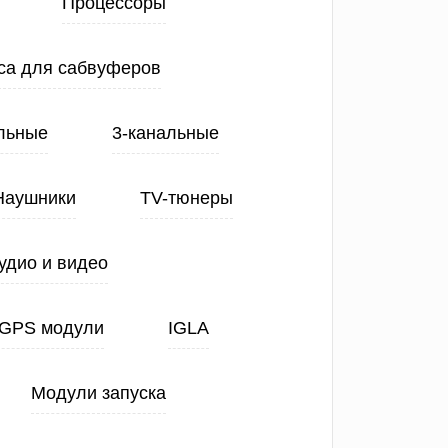
Процессоры
са для сабвуферов
льные
3-канальные
Наушники
TV-тюнеры
удио и видео
GPS модули
IGLA
Модули запуска