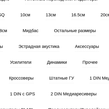
SQ
10см
13см
16.5см
20с
8см
Мидбас
Остальные размеры
ты
Эстрадная акустика
Аксессуары
Усилители
Динамики
Прочее
Кроссоверы
Штатные ГУ
1 DIN Ме
1 DIN с GPS
2 DIN Медиаресиверы