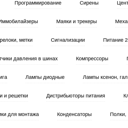
Программирование
Сирены
Цен
Иммобилайзеры
Маяки и трекеры
Меха
релоки, метки
Сигнализации
Питание 2
тчики давления в шинах
Компрессоры
ига
Лампы диодные
Лампы ксенон, гал
и и решетки
Дистрибьюторы питания
К
ики для монтажа
Конденсаторы
Полки,