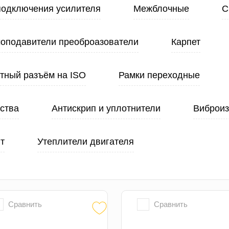
подключения усилителя
Межблочные
С
оподавители преоброазователи
Карпет
тный разъём на ISO
Рамки переходные
ства
Антискрип и уплотнители
Виброи
т
Утеплители двигателя
Сравнить
Сравнить