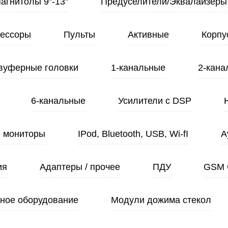
Магнитолы 9"-13"
Предуселители/Эквалайзеры
ессоры
Пульты
Активные
Корпу
вуферные головки
1-канальные
2-кана
6-канальные
Усилители с DSP
 мониторы
IPod, Bluetooth, USB, Wi-fI
А
ия
Адаптеры / прочее
ПДУ
GSM 
ное оборудование
Модули дожима стекол