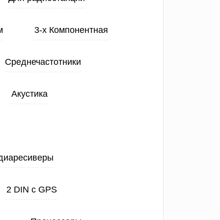
м
3-х Компонентная
Среднечастотники
Акустика
диаресиверы
2 DIN с GPS