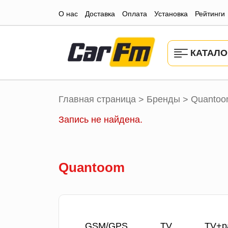
О нас
Доставка
Оплата
Установка
Рейтинги
КАТАЛО
Главная страница
Бренды
Quanto
>
>
Запись не найдена.
Quantoom
GSM/GPS
TV
TV+р