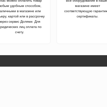
 нас можно оплатить товар
Все оборудование в наш
юбым удобным способом,
магазине имеет
аличными в магазине или
соответствующую гаранти
ьеру, картой или в рассрочку
сертификаты.
через сервис Долями. Для
ридических лиц оплата по
счету.
лог
Контакты
Санкт-Петербург, пр. Юрия
вук
Гагарина, д. 2А, к.3