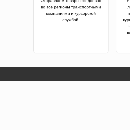
Отправляем товары ежедневно
У
во все регионы транспортными
л
компаниями и курьерской
н
службой.
кур
ю
Ката
О нас
Автоз
Доставка