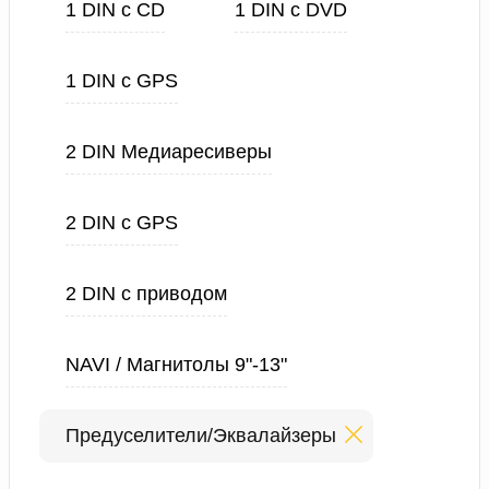
1 DIN с CD
1 DIN с DVD
1 DIN с GPS
2 DIN Медиаресиверы
2 DIN с GPS
2 DIN с приводом
NAVI / Магнитолы 9"-13"
Предуселители/Эквалайзеры