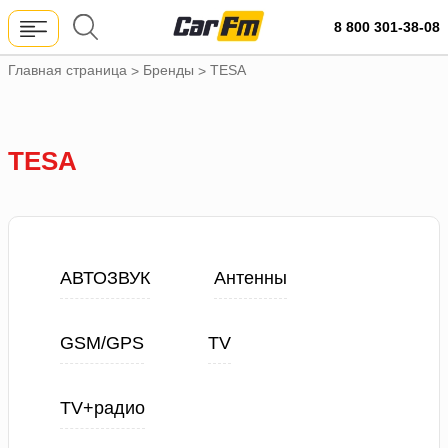
8 800 301-38-08
Главная страница
Бренды
TESA
>
>
TESA
АВТОЗВУК
Антенны
GSM/GPS
TV
TV+радио