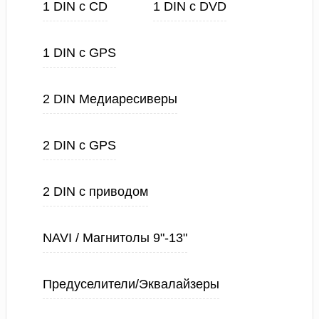
1 DIN с CD
1 DIN с DVD
1 DIN с GPS
2 DIN Медиаресиверы
2 DIN с GPS
2 DIN с приводом
NAVI / Магнитолы 9"-13"
Предуселители/Эквалайзеры