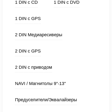
1 DIN с CD
1 DIN с DVD
1 DIN с GPS
2 DIN Медиаресиверы
2 DIN с GPS
2 DIN с приводом
NAVI / Магнитолы 9"-13"
Предуселители/Эквалайзеры