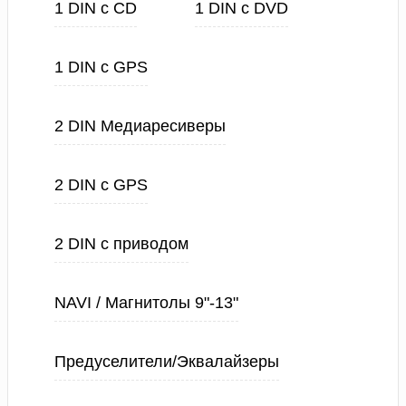
1 DIN с CD
1 DIN с DVD
1 DIN с GPS
2 DIN Медиаресиверы
2 DIN с GPS
2 DIN с приводом
NAVI / Магнитолы 9"-13"
Предуселители/Эквалайзеры