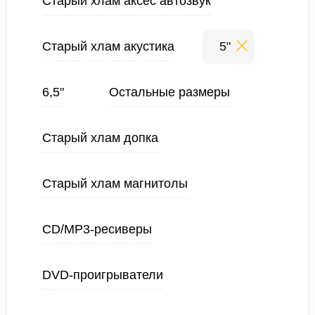
Старый хлам аксес автозвук
Старый хлам акустика
5"
6,5"
Остальные размеры
Старый хлам допка
Старый хлам магнитолы
CD/MP3-ресиверы
DVD-проигрыватели