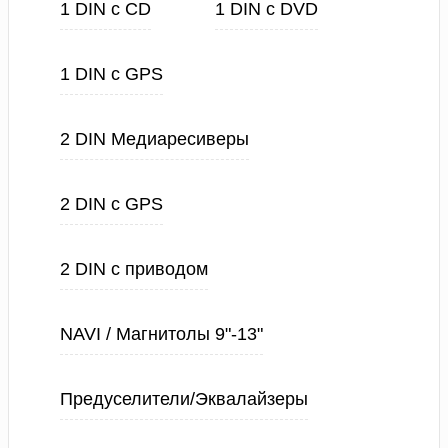
1 DIN с CD
1 DIN с DVD
1 DIN с GPS
2 DIN Медиаресиверы
2 DIN с GPS
2 DIN с приводом
NAVI / Магнитолы 9"-13"
Предуселители/Эквалайзеры