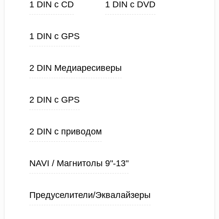
1 DIN с CD
1 DIN с DVD
1 DIN с GPS
2 DIN Медиаресиверы
2 DIN с GPS
2 DIN с приводом
NAVI / Магнитолы 9"-13"
Предуселители/Эквалайзеры