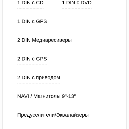
1 DIN с CD
1 DIN с DVD
1 DIN с GPS
2 DIN Медиаресиверы
2 DIN с GPS
2 DIN с приводом
NAVI / Магнитолы 9"-13"
Предуселители/Эквалайзеры