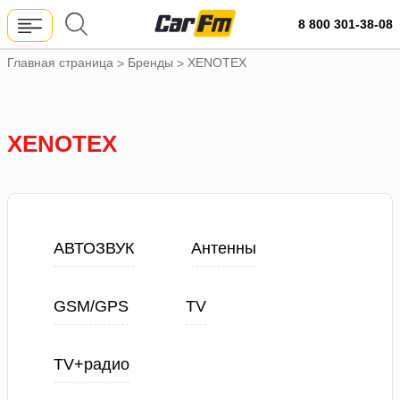
8 800 301-38-08
Главная страница
Бренды
XENOTEX
>
>
XENOTEX
АВТОЗВУК
Антенны
GSM/GPS
TV
TV+радио