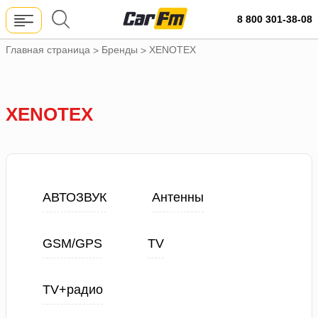
8 800 301-38-08
Главная страница
Бренды
XENOTEX
>
>
XENOTEX
АВТОЗВУК
Антенны
GSM/GPS
TV
TV+радио