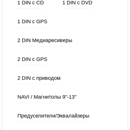
1 DIN с CD
1 DIN с DVD
1 DIN с GPS
2 DIN Медиаресиверы
2 DIN с GPS
2 DIN с приводом
NAVI / Магнитолы 9"-13"
Предуселители/Эквалайзеры