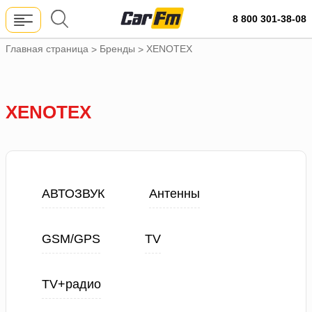
8 800 301-38-08
Главная страница
Бренды
XENOTEX
>
>
XENOTEX
АВТОЗВУК
Антенны
GSM/GPS
TV
TV+радио