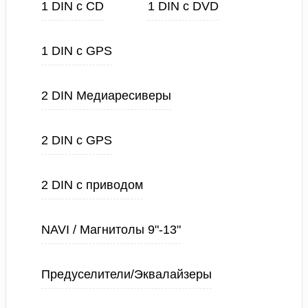
1 DIN с CD
1 DIN с DVD
1 DIN с GPS
2 DIN Медиаресиверы
2 DIN с GPS
2 DIN с приводом
NAVI / Магнитолы 9"-13"
Предуселители/Эквалайзеры