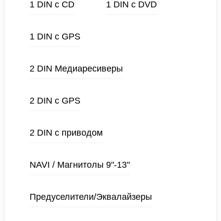
1 DIN с CD
1 DIN с DVD
1 DIN с GPS
2 DIN Медиаресиверы
2 DIN с GPS
2 DIN с приводом
NAVI / Магнитолы 9"-13"
Предуселители/Эквалайзеры