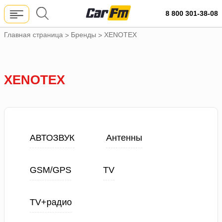
8 800 301-38-08
Главная страница
Бренды
XENOTEX
>
>
XENOTEX
АВТОЗВУК
Антенны
GSM/GPS
TV
TV+радио