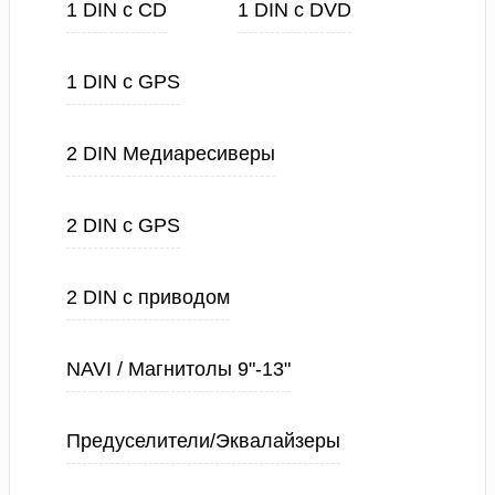
1 DIN с CD
1 DIN с DVD
1 DIN с GPS
2 DIN Медиаресиверы
2 DIN с GPS
2 DIN с приводом
NAVI / Магнитолы 9"-13"
Предуселители/Эквалайзеры