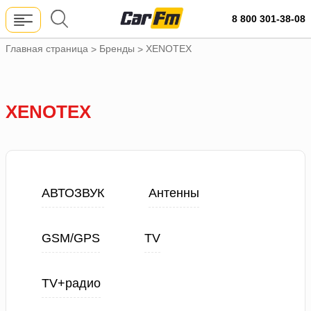
8 800 301-38-08
Главная страница
Бренды
XENOTEX
>
>
XENOTEX
АВТОЗВУК
Антенны
GSM/GPS
TV
TV+радио