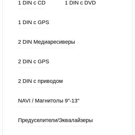
1 DIN с CD
1 DIN с DVD
1 DIN с GPS
2 DIN Медиаресиверы
2 DIN с GPS
2 DIN с приводом
NAVI / Магнитолы 9"-13"
Предуселители/Эквалайзеры