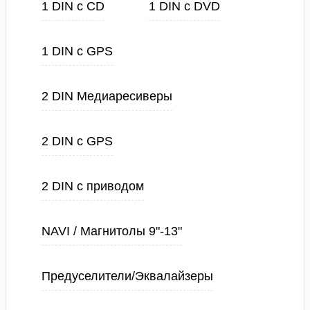
1 DIN с CD
1 DIN с DVD
1 DIN с GPS
2 DIN Медиаресиверы
2 DIN с GPS
2 DIN с приводом
NAVI / Магнитолы 9"-13"
Предуселители/Эквалайзеры