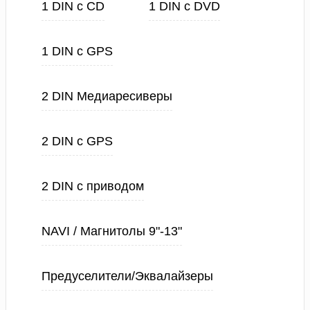
1 DIN с CD
1 DIN с DVD
1 DIN с GPS
2 DIN Медиаресиверы
2 DIN с GPS
2 DIN с приводом
NAVI / Магнитолы 9"-13"
Предуселители/Эквалайзеры