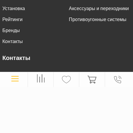
Установка
Аксессуары и переходники
Рейтинги
Противоугонные системы
Бренды
Контакты
Контакты
Санкт-Петербург, пр. Юрия Гагарина, д. 2А, к.3
8 (800) 301-38-08
8 (812) 645-17-18
info@carfm.ru
Мы в социальных сетях