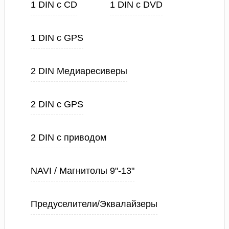
1 DIN с CD
1 DIN с DVD
1 DIN с GPS
2 DIN Медиаресиверы
2 DIN с GPS
2 DIN с приводом
NAVI / Магнитолы 9"-13"
Предуселители/Эквалайзеры