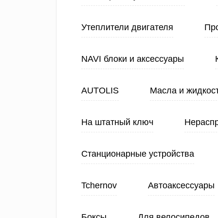
Утеплители двигателя
Про
NAVI блоки и аксессуары
AUTOLIS
Масла и жидкос
На штатный ключ
Нерасп
Станционарные устройства
Tchernov
Автоаксессуары
Боксы
Для велосипедов