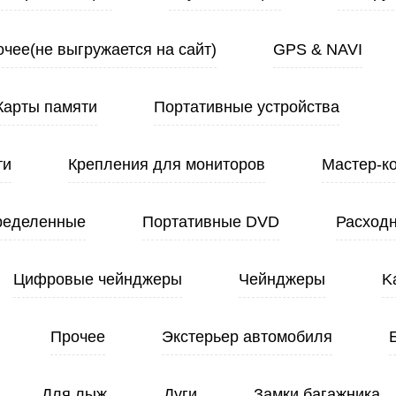
чее(не выгружается на сайт)
GPS & NAVI
Карты памяти
Портативные устройства
ти
Крепления для мониторов
Мастер-к
ределенные
Портативные DVD
Расход
Цифровые чейнджеры
Чейнджеры
K
Прочее
Экстерьер автомобиля
Для лыж
Дуги
Замки багажника