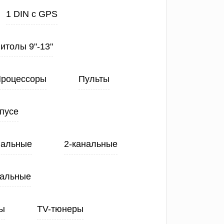
1 DIN с GPS
нитолы 9"-13"
роцессоры
Пульты
пусе
нальные
2-канальные
нальные
ы
TV-тюнеры