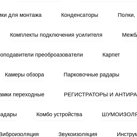
ики для монтажа
Конденсаторы
Полки,
Комплекты подключения усилителя
Межб
оподавители преоброазователи
Карпет
Камеры обзора
Парковочные радары
амки переходные
РЕГИСТРАТОРЫ И АНТИР
радары
Комбо устройства
ШУМОИЗОЛ
Виброизоляция
Звукоизоляция
Инстру