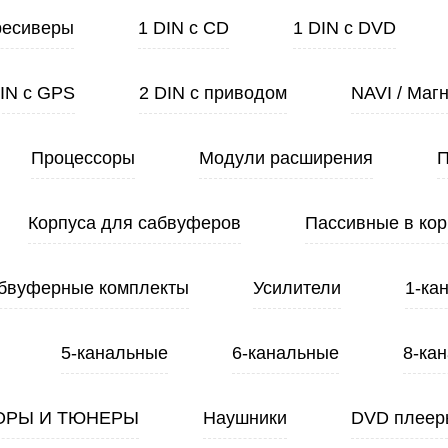
ресиверы
1 DIN с CD
1 DIN с DVD
DIN с GPS
2 DIN с приводом
NAVI / Маг
Процессоры
Модули расширения
П
Корпуса для сабвуферов
Пассивные в кор
бвуферные комплекты
Усилители
1-ка
5-канальные
6-канальные
8-ка
ОРЫ И ТЮНЕРЫ
Наушники
DVD плеер