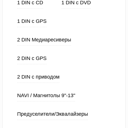
1 DIN с CD
1 DIN с DVD
1 DIN с GPS
2 DIN Медиаресиверы
2 DIN с GPS
2 DIN с приводом
NAVI / Магнитолы 9"-13"
Предуселители/Эквалайзеры