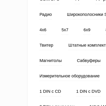
Радио
Широкополосники 
4х6
5х7
6х9
Твитер
Штатные комплек
Магнитолы
Сабвуферы
Измерительное оборудование
1 DIN с CD
1 DIN с DVD