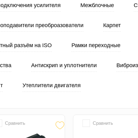
подключения усилителя
Межблочные
С
оподавители преоброазователи
Карпет
тный разъём на ISO
Рамки переходные
ства
Антискрип и уплотнители
Виброи
т
Утеплители двигателя
Сравнить
Сравнить