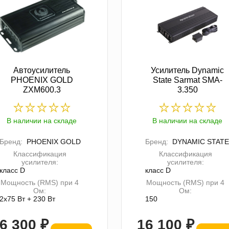
Автоусилитель
Усилитель Dynamic
PHOENIX GOLD
State Sarmat SMA-
ZXM600.3
3.350
В наличии на складе
В наличии на складе
Бренд:
PHOENIX GOLD
Бренд:
DYNAMIC STATE
Классификация
Классификация
усилителя:
усилителя:
класс D
класс D
Мощность (RMS) при 4
Мощность (RMS) при 4
Ом:
Ом:
2x75 Вт + 230 Вт
150
6 300 ₽
16 100 ₽