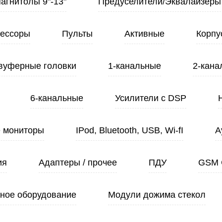
Магнитолы 9"-13"
Предуселители/Эквалайзеры
ессоры
Пульты
Активные
Корпу
вуферные головки
1-канальные
2-кана
6-канальные
Усилители с DSP
 мониторы
IPod, Bluetooth, USB, Wi-fI
А
ия
Адаптеры / прочее
ПДУ
GSM 
ное оборудование
Модули дожима стекол