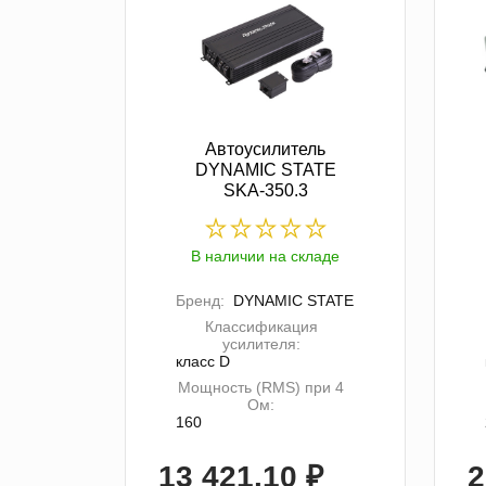
Автоусилитель
DYNAMIC STATE
SKA-350.3
В наличии на складе
Бренд:
DYNAMIC STATE
Классификация
усилителя:
класс D
Мощность (RMS) при 4
Ом:
160
13 421.10 ₽
2