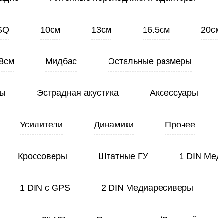
SQ
10см
13см
16.5см
20с
8см
Мидбас
Остальные размеры
ты
Эстрадная акустика
Аксессуары
Усилители
Динамики
Прочее
Кроссоверы
Штатные ГУ
1 DIN Ме
1 DIN с GPS
2 DIN Медиаресиверы