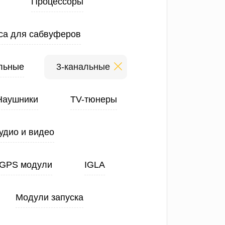
Процессоры
са для сабвуферов
льные
3-канальные
Наушники
TV-тюнеры
удио и видео
GPS модули
IGLA
Модули запуска