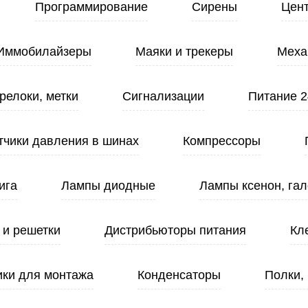
Программирование
Сирены
Цен
Иммобилайзеры
Маяки и трекеры
Меха
релоки, метки
Сигнализации
Питание 2
тчики давления в шинах
Компрессоры
ига
Лампы диодные
Лампы ксенон, гал
 и решетки
Дистрибьюторы питания
Кл
ики для монтажа
Конденсаторы
Полки,