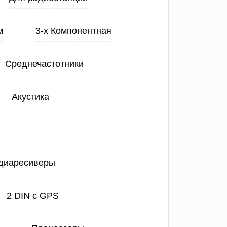
м
3-х Компонентная
Среднечастотники
Акустика
диаресиверы
2 DIN с GPS