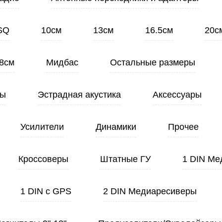
SQ
10см
13см
16.5см
20с
8см
Мидбас
Остальные размеры
ты
Эстрадная акустика
Аксессуары
Усилители
Динамики
Прочее
Кроссоверы
Штатные ГУ
1 DIN Ме
1 DIN с GPS
2 DIN Медиаресиверы