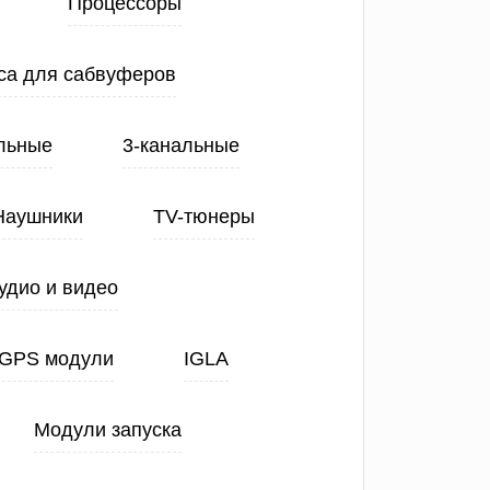
Процессоры
са для сабвуферов
льные
3-канальные
Наушники
TV-тюнеры
удио и видео
GPS модули
IGLA
Модули запуска