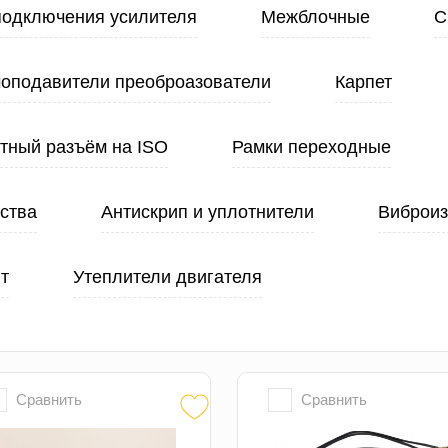
подключения усилителя
Межблочные
С
оподавители преоброазователи
Карпет
тный разъём на ISO
Рамки переходные
ства
Антискрип и уплотнители
Виброи
т
Утеплители двигателя
Сравнить
Сравнить