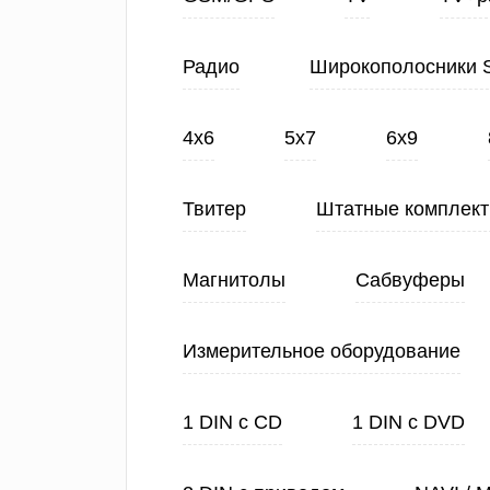
Радио
Широкополосники 
4х6
5х7
6х9
Твитер
Штатные комплек
Магнитолы
Сабвуферы
Измерительное оборудование
1 DIN с CD
1 DIN с DVD