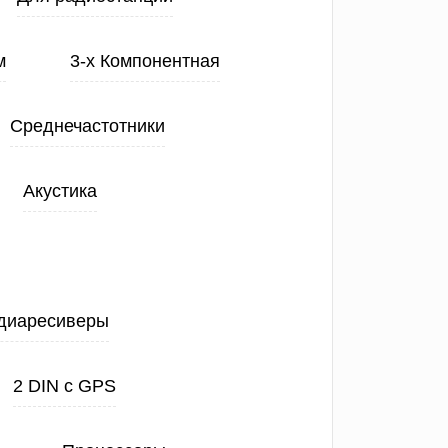
м
3-х Компонентная
Среднечастотники
Акустика
диаресиверы
2 DIN с GPS