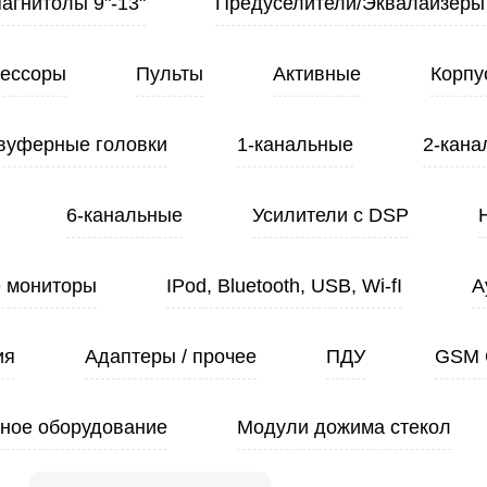
Магнитолы 9"-13"
Предуселители/Эквалайзеры
ессоры
Пульты
Активные
Корпу
вуферные головки
1-канальные
2-кана
6-канальные
Усилители с DSP
 мониторы
IPod, Bluetooth, USB, Wi-fI
А
ия
Адаптеры / прочее
ПДУ
GSM 
ное оборудование
Модули дожима стекол