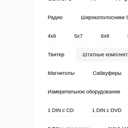
Радио
Широкополосники 
4х6
5х7
6х9
Твитер
Штатные комплек
Магнитолы
Сабвуферы
Измерительное оборудование
1 DIN с CD
1 DIN с DVD