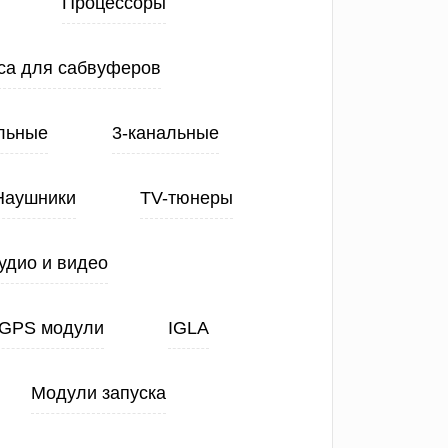
Процессоры
са для сабвуферов
льные
3-канальные
Наушники
TV-тюнеры
удио и видео
GPS модули
IGLA
Модули запуска