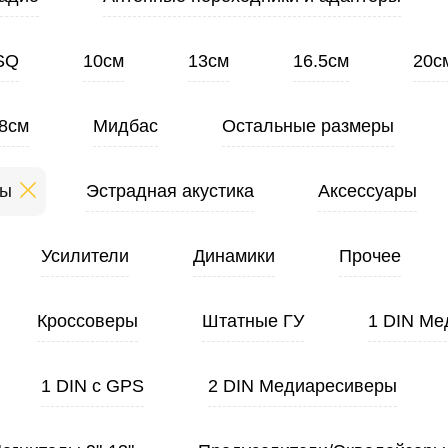
SQ
10см
13см
16.5см
20с
8см
Мидбас
Остальные размеры
ты
Эстрадная акустика
Аксессуары
Усилители
Динамики
Прочее
Кроссоверы
Штатные ГУ
1 DIN Ме
1 DIN с GPS
2 DIN Медиаресиверы