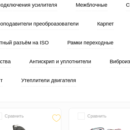
подключения усилителя
Межблочные
С
оподавители преоброазователи
Карпет
тный разъём на ISO
Рамки переходные
ства
Антискрип и уплотнители
Виброи
т
Утеплители двигателя
Сравнить
Сравнить