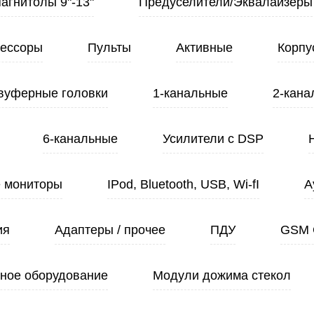
Магнитолы 9"-13"
Предуселители/Эквалайзеры
ессоры
Пульты
Активные
Корпу
вуферные головки
1-канальные
2-кана
6-канальные
Усилители с DSP
 мониторы
IPod, Bluetooth, USB, Wi-fI
А
ия
Адаптеры / прочее
ПДУ
GSM 
ное оборудование
Модули дожима стекол