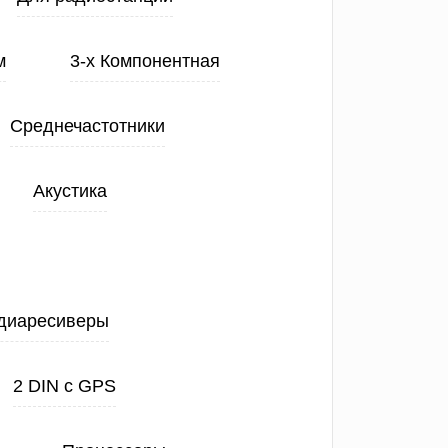
м
3-х Компонентная
Среднечастотники
Акустика
диаресиверы
2 DIN с GPS