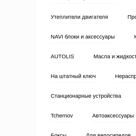
Утеплители двигателя
Про
NAVI блоки и аксессуары
AUTOLIS
Масла и жидкос
На штатный ключ
Нерасп
Станционарные устройства
Tchernov
Автоаксессуары
Боксы
Для велосипедов