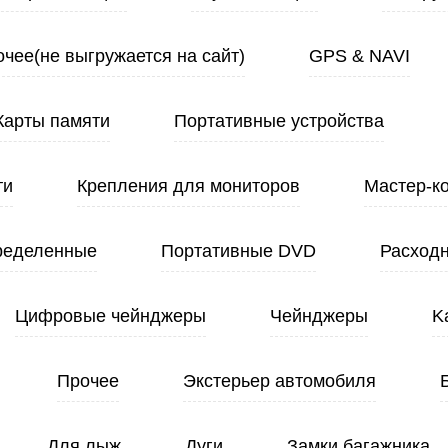
чее(не выгружается на сайт)
GPS & NAVI
Карты памяти
Портативные устройства
ти
Крепления для мониторов
Мастер-к
ределенные
Портативные DVD
Расход
Цифровые чейнджеры
Чейнджеры
K
Прочее
Экстерьер автомобиля
Для лыж
Дуги
Замки багажника