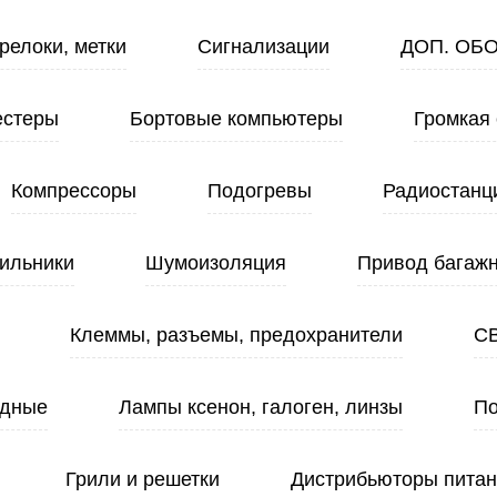
релоки, метки
Сигнализации
ДОП. ОБ
естеры
Бортовые компьютеры
Громкая 
Компрессоры
Подогревы
Радиостанц
ильники
Шумоизоляция
Привод багажн
Клеммы, разъемы, предохранители
С
одные
Лампы ксенон, галоген, линзы
По
Грили и решетки
Дистрибьюторы пита