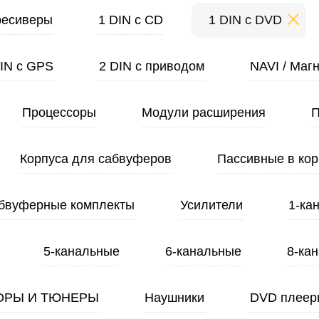
ресиверы
1 DIN с CD
1 DIN с DVD
DIN с GPS
2 DIN с приводом
NAVI / Маг
Процессоры
Модули расширения
П
Корпуса для сабвуферов
Пассивные в кор
бвуферные комплекты
Усилители
1-ка
5-канальные
6-канальные
8-ка
ОРЫ И ТЮНЕРЫ
Наушники
DVD плеер