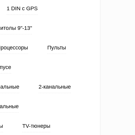
1 DIN с GPS
нитолы 9"-13"
роцессоры
Пульты
пусе
нальные
2-канальные
нальные
ы
TV-тюнеры