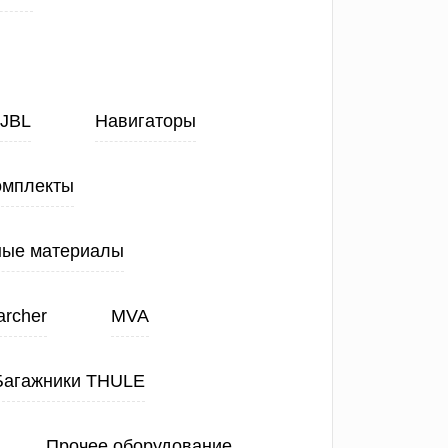
JBL
Навигаторы
омплекты
ные материалы
archer
MVA
Багажники THULE
Прочее оборудование