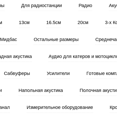
ры
Для радиостанции
Радио
Аку
м
13см
16.5см
20см
3-х 
Мидбас
Остальные размеры
Среднеча
адная акустика
Аудио для катеров и мотоцикл
Сабвуферы
Усилители
Готовые комп
и
Напольная акустика
Полочная акусти
анал
Измерительное оборудование
Кр