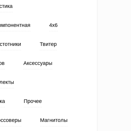
стика
Компонентная
4х6
стотники
Твитер
ов
Аксессуары
лекты
ка
Прочее
оссоверы
Магнитолы