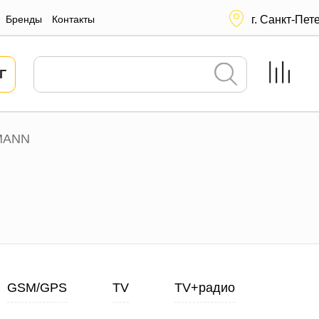
Бренды
Контакты
г. Санкт-Пет
Г
MANN
GSM/GPS
TV
TV+радио