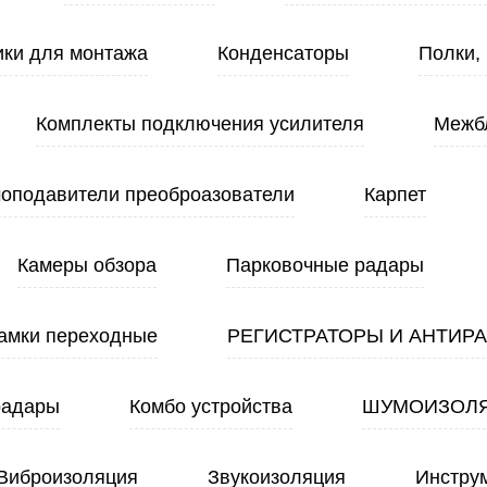
ики для монтажа
Конденсаторы
Полки,
Комплекты подключения усилителя
Межб
оподавители преоброазователи
Карпет
Камеры обзора
Парковочные радары
амки переходные
РЕГИСТРАТОРЫ И АНТИР
радары
Комбо устройства
ШУМОИЗОЛ
Виброизоляция
Звукоизоляция
Инстру