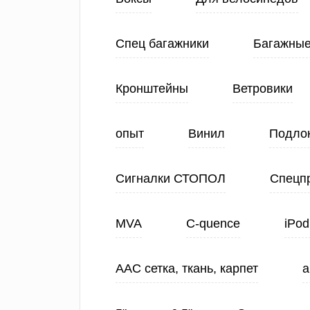
Спец багажники
Багажные
Кронштейны
Ветровики
опыт
Винил
Подло
Сигналки СТОПОЛ
Спецп
MVA
C-quence
iPod
ААС сетка, ткань, карпет
а