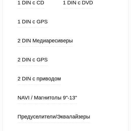
1 DIN с CD
1 DIN с DVD
1 DIN с GPS
2 DIN Медиаресиверы
2 DIN с GPS
2 DIN с приводом
NAVI / Магнитолы 9"-13"
Предуселители/Эквалайзеры