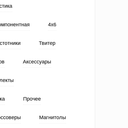
стика
Компонентная
4х6
стотники
Твитер
ов
Аксессуары
лекты
ка
Прочее
оссоверы
Магнитолы