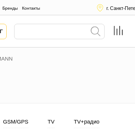
Бренды
Контакты
г. Санкт-Пет
Г
MANN
GSM/GPS
TV
TV+радио