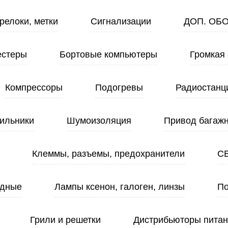
релоки, метки
Сигнализации
ДОП. ОБ
естеры
Бортовые компьютеры
Громкая 
Компрессоры
Подогревы
Радиостанц
ильники
Шумоизоляция
Привод багажн
Клеммы, разъемы, предохранители
С
одные
Лампы ксенон, галоген, линзы
По
Грили и решетки
Дистрибьюторы пита