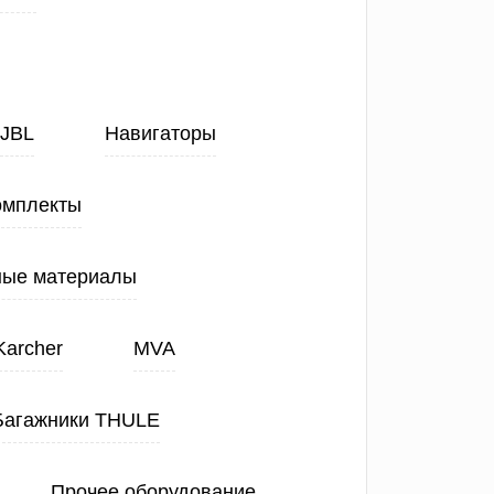
JBL
Навигаторы
омплекты
ные материалы
Karcher
MVA
Багажники THULE
Прочее оборудование