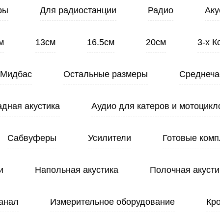
ры
Для радиостанции
Радио
Аку
м
13см
16.5см
20см
3-х 
Мидбас
Остальные размеры
Среднеча
адная акустика
Аудио для катеров и мотоцикл
Сабвуферы
Усилители
Готовые комп
и
Напольная акустика
Полочная акусти
анал
Измерительное оборудование
Кр