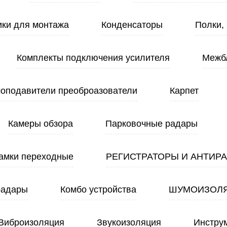
ики для монтажа
Конденсаторы
Полки,
Комплекты подключения усилителя
Межб
оподавители преоброазователи
Карпет
Камеры обзора
Парковочные радары
амки переходные
РЕГИСТРАТОРЫ И АНТИР
радары
Комбо устройства
ШУМОИЗОЛ
Виброизоляция
Звукоизоляция
Инстру