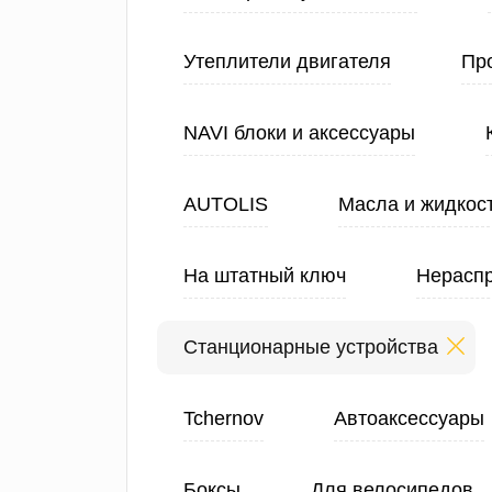
Утеплители двигателя
Про
NAVI блоки и аксессуары
AUTOLIS
Масла и жидкос
На штатный ключ
Нерасп
Станционарные устройства
Tchernov
Автоаксессуары
Боксы
Для велосипедов