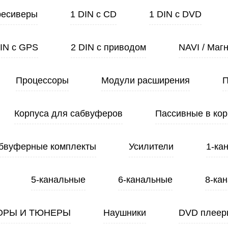
ресиверы
1 DIN с CD
1 DIN с DVD
DIN с GPS
2 DIN с приводом
NAVI / Маг
Процессоры
Модули расширения
П
Корпуса для сабвуферов
Пассивные в кор
бвуферные комплекты
Усилители
1-ка
5-канальные
6-канальные
8-ка
ОРЫ И ТЮНЕРЫ
Наушники
DVD плеер