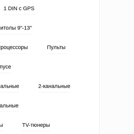
1 DIN с GPS
нитолы 9"-13"
роцессоры
Пульты
пусе
нальные
2-канальные
нальные
ы
TV-тюнеры