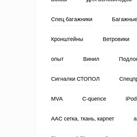
Спец багажники
Багажные
Кронштейны
Ветровики
опыт
Винил
Подло
Сигналки СТОПОЛ
Спецп
MVA
C-quence
iPod
ААС сетка, ткань, карпет
а