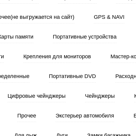
чее(не выгружается на сайт)
GPS & NAVI
Карты памяти
Портативные устройства
ти
Крепления для мониторов
Мастер-к
ределенные
Портативные DVD
Расход
Цифровые чейнджеры
Чейнджеры
Прочее
Экстерьер автомобиля
Для лыж
Дуги
Замки багажника