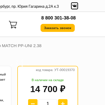
ербург, пр. Юрия Гагарина д.2А к.3
8 800 301-38-08
Заказать звонок
р MATCH PP-UNI 2.38
а
5
₽
4
п
л
а
т
е
ж
п
о
3
6
7
код товара: УТ-00019370
тный
ает
В наличии на складе
14 700 ₽
ми,