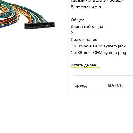
такими как BEATS / BOSE /
Burmester и т. д.
Общее
Длина кабеля, м
2
Подключение
1 x 38-pole OEM system jack
1 x 38-pole OEM system plug
читать далее...
Бренд
MATCH