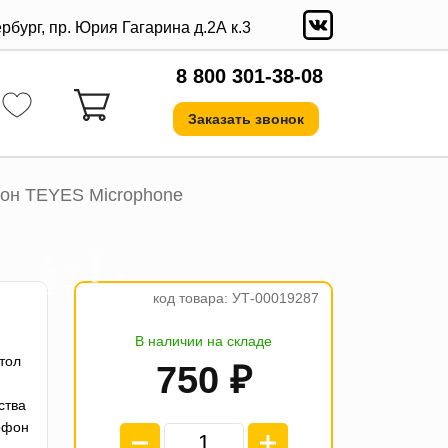
ербург, пр. Юрия Гагарина д.2А к.3
8 800 301-38-08
Заказать звонок
он TEYES Microphone
а
₽
е
о
4
п
л
а
т
ж
п
1
8
7
.
5
код товара: УТ-00019287
В наличии на складе
тол
750 ₽
ства
офон