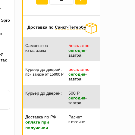
,
 Spro
Доставка по
Санкт-Петербургу
к
Самовывоз:
Бесплатно
сегодня
-
из магазина
су
завтра
 так
.
Курьер до дверей:
Бесплатно
сегодня
-
при заказе от 15000
P
завтра
Курьер до дверей:
500
P
сегодня
-
завтра
Доставка по РФ:
Расчет
оплата при
в корзине
получении