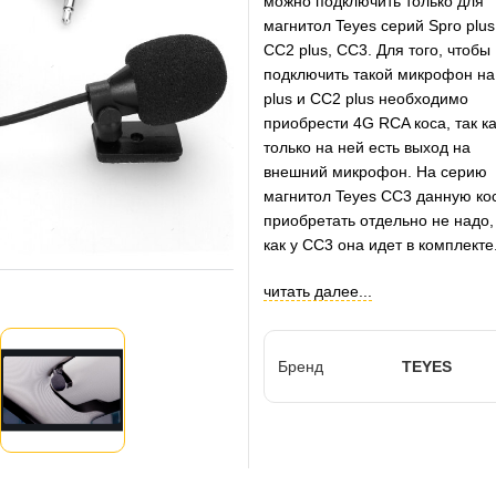
можно подключить только для
магнитол Teyes серий Spro plus
CC2 plus, CC3. Для того, чтобы
подключить такой микрофон на
plus и CC2 plus необходимо
приобрести 4G RCA коса, так ка
только на ней есть выход на
внешний микрофон. На серию
магнитол Teyes CC3 данную ко
приобретать отдельно не надо,
как у CC3 она идет в комплекте
читать далее...
Бренд
TEYES