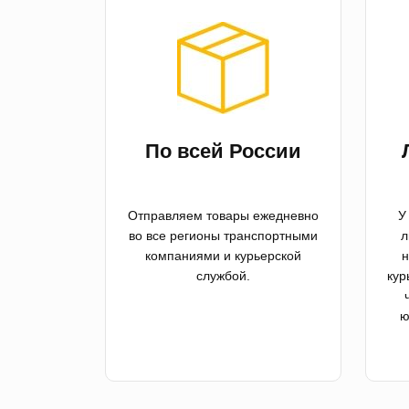
По всей России
Отправляем товары ежедневно
У
во все регионы транспортными
л
компаниями и курьерской
н
службой.
кур
ю