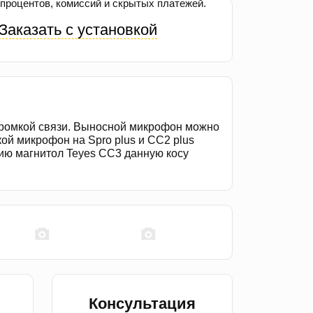
процентов, комиссий и скрытых платежей.
Заказать с установкой
громкой связи. Выносной микрофон можно
кой микрофон на Spro plus и CC2 plus
рию магнитол Teyes CC3 данную косу
Консультация