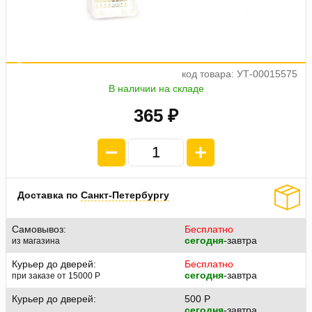
а
е
о
4
п
л
а
т
ж
п
9
1
.
2
5
код товара: УТ-00015575
В наличии на складе
365 ₽
Доставка по
Санкт-Петербургу
Самовывоз:
Бесплатно
сегодня
-завтра
из магазина
Курьер до дверей:
Бесплатно
сегодня
-завтра
при заказе от 15000
P
Курьер до дверей:
500
P
сегодня
-завтра