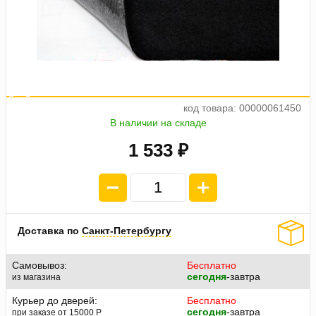
а
ж
5
е
о
4
п
л
а
т
п
3
8
3
.
2
код товара: 00000061450
В наличии на складе
1 533 ₽
Доставка по
Санкт-Петербургу
Самовывоз:
Бесплатно
сегодня
-завтра
из магазина
Курьер до дверей:
Бесплатно
сегодня
-завтра
при заказе от 15000
P