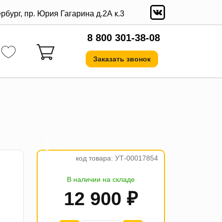
ербург, пр. Юрия Гагарина д.2А к.3
8 800 301-38-08
Заказать звонок
а
5
₽
4
п
л
а
т
е
ж
п
о
3
2
2
код товара: УТ-00017854
В наличии на складе
12 900 ₽