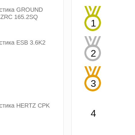
устика GROUND
ZRC 165.2SQ
стика ESB 3.6K2
устика HERTZ CPK