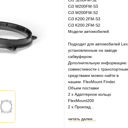
Ci5 S200FM-S2
Ci3 W200FM-S3
Ci3 W200FM-S2
Ci3 K200.2FM-S3
Ci3 K200.2FM-S2
Модели автомобилей:
Подходит для автомобилей Lex
установленным на заводе
сабвуфером.
Дополнительную информацию 
совместимости с транспортны
средствами можно найти в
нашем FlexMount Finder.
Объем поставки
2 x Адаптерное кольцо
FlexMount200
2 x Проклад...
читать далее...