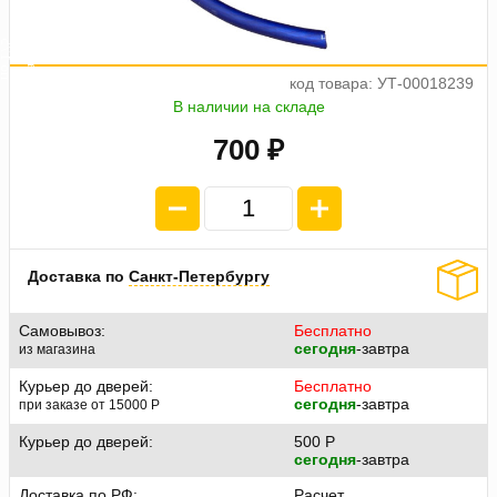
а
ж
5
4
п
л
а
т
е
п
о
1
7
код товара: УТ-00018239
В наличии на складе
700 ₽
Доставка по
Санкт-Петербургу
Самовывоз:
Бесплатно
сегодня
-завтра
из магазина
Курьер до дверей:
Бесплатно
сегодня
-завтра
при заказе от 15000
P
Курьер до дверей:
500
P
сегодня
-завтра
Доставка по РФ:
Расчет